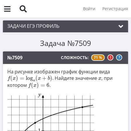
Войти
Регистрация
ЗАДАЧИ ЕГЭ ПРОФИЛЬ
Задача №7509
1. Планиметрия
2. Векторы
№7509
СЛОЖНОСТЬ:
71 %
!
?
3. Стереометрия
На рисунке изображен график функции вида
f
(
x
)
=
log
a
(
x
+
b
)
4. Классическое определение вероятности
x
(
)
=
log
(
+
)
. Найдите значение
, при
f
x
x
b
x
a
f
(
x
)
=
6
котором
(
)
=
6
.
5. Теория вероятностей
f
x
6. Уравнения
7. Нахождение значений выражений
8. Производная
9. Задачи прикладного содержания