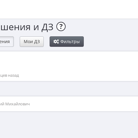
ешения и ДЗ
?
ения
Мои ДЗ
Фильтры
яцев назад
рий Михайлович