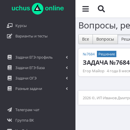
Вопросы, р
Курсы
Варианты и тесты
Все
Вопросы
Реш
№7684
Решение
Задачи ЕГЭ профиль
ЗАДАЧА №7684
Задачи ЕГЭ база
Егор Майор
4 года 8 мес
Задачи ОГЭ
Разные задачи
2026 ©, ИП Иванов Дмит
Телеграм чат
Группа ВК