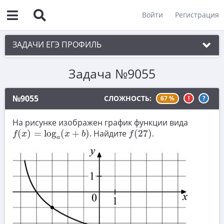
Войти
Регистрация
ЗАДАЧИ ЕГЭ ПРОФИЛЬ
Задача №9055
1. Планиметрия
2. Векторы
№9055
СЛОЖНОСТЬ:
67 %
!
?
3. Стереометрия
На рисунке изображен график функции вида
f
(
x
)
=
log
a
(
x
+
b
)
f
(
27
)
4. Классическое определение вероятности
(
)
=
log
(
+
)
. Найдите
(
27
)
.
f
x
x
b
f
a
5. Теория вероятностей
6. Уравнения
7. Нахождение значений выражений
8. Производная
9. Задачи прикладного содержания