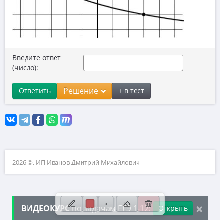
10. Текстовые задачи
11. Графики функций
12. Исследование функций
Введите ответ
13. Сложные уравнения
(число):
14. Стереометрия
Решение
Ответить
+ в тест
15. Неравенства
16. Экономические задачи
17. Планиметрия
18. Параметры
2026 ©, ИП Иванов Дмитрий Михайлович
19. Числа и их свойства
×
ВИДЕОКУРС
по задачам ЕГЭ 1-12:
Открыть