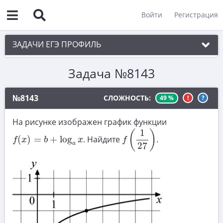
Войти
Регистрация
ЗАДАЧИ ЕГЭ ПРОФИЛЬ
Задача №8143
1. Планиметрия
2. Векторы
№8143
СЛОЖНОСТЬ:
49 %
!
?
3. Стереометрия
На рисунке изображен график функции
f
(
1
27
)
4. Классическое определение вероятности
1
f
(
x
)
=
b
+
log
a
x
(
)
(
)
=
+
log
. Найдите
.
f
x
b
x
f
5. Теория вероятностей
a
27
6. Уравнения
7. Нахождение значений выражений
8. Производная
9. Задачи прикладного содержания