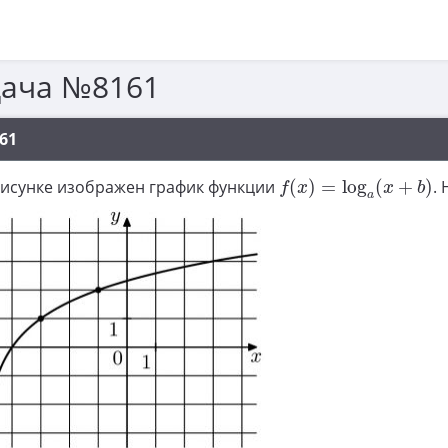
дача №8161
61
f
(
x
)
=
log
a
(
x
+
b
)
рисунке изображен график функции
(
)
=
log
(
+
)
.
f
x
x
b
a