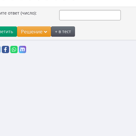
ите ответ (число):
Решение
ветить
+ в тест