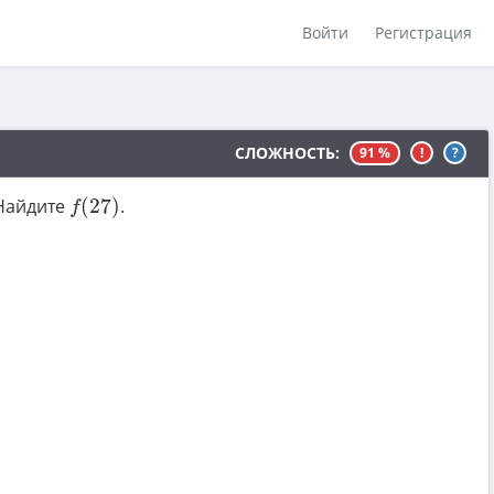
Войти
Регистрация
СЛОЖНОСТЬ:
91 %
!
?
f
(
27
)
 Найдите
(
27
)
.
f