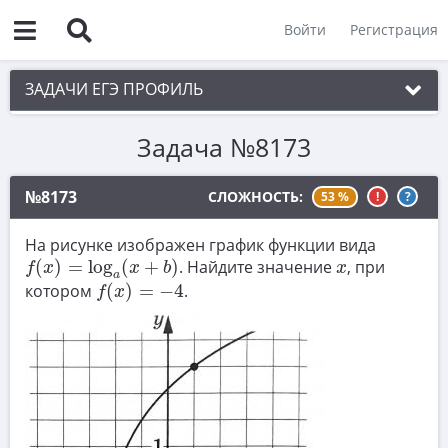
Войти
Регистрация
ЗАДАЧИ ЕГЭ ПРОФИЛЬ
Задача №8173
1. Планиметрия
2. Векторы
№8173
СЛОЖНОСТЬ:
53 %
!
?
3. Стереометрия
На рисунке изображен график функции вида
f
(
x
)
=
log
a
(
x
+
b
)
4. Классическое определение вероятности
x
(
)
=
log
(
+
)
. Найдите значение
, при
f
x
x
b
x
a
f
(
x
)
=
−
4
котором
(
)
=
−
4
.
5. Теория вероятностей
f
x
6. Уравнения
7. Нахождение значений выражений
8. Производная
9. Задачи прикладного содержания