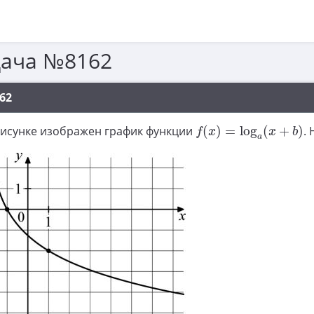
дача №8162
62
f
(
x
)
=
log
a
(
x
+
b
)
рисунке изображен график функции
(
)
=
log
(
+
)
.
f
x
x
b
a