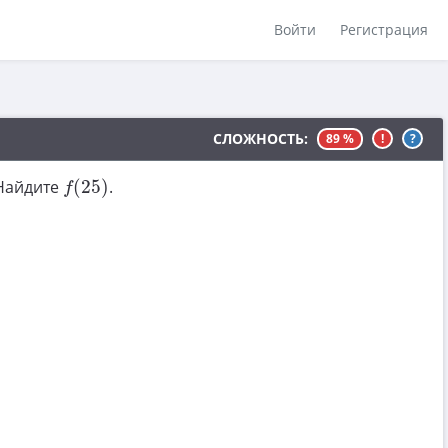
Войти
Регистрация
СЛОЖНОСТЬ:
89 %
!
?
f
(
25
)
 Найдите
(
25
)
.
f