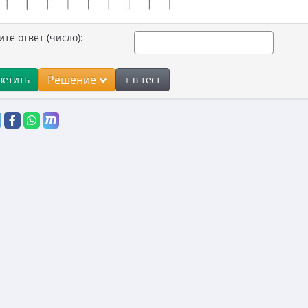
ите ответ (число):
Решение
ветить
+ в тест