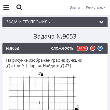
Войти
Регистрация
ЗАДАЧИ ЕГЭ ПРОФИЛЬ
Задача №9053
1. Планиметрия
2. Векторы
№9053
СЛОЖНОСТЬ:
90 %
!
?
3. Стереометрия
На рисунке изображен график функции
f
(
x
)
=
b
+
log
a
x
f
(
27
)
4. Классическое определение вероятности
(
)
=
+
log
. Найдите
(
27
)
.
f
x
b
x
f
a
5. Теория вероятностей
6. Уравнения
7. Нахождение значений выражений
8. Производная
9. Задачи прикладного содержания