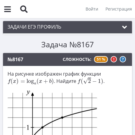
Войти
Регистрация
ЗАДАЧИ ЕГЭ ПРОФИЛЬ
Задача №8167
1. Планиметрия
2. Векторы
№8167
СЛОЖНОСТЬ:
51 %
!
?
3. Стереометрия
На рисунке изображен график функции
f
(
2
−
1
)
4. Классическое определение вероятности
f
(
x
)
=
log
a
(
x
+
b
)
√
(
)
=
log
(
+
)
. Найдите
(
2
−
1
)
.
f
x
x
b
f
a
5. Теория вероятностей
6. Уравнения
7. Нахождение значений выражений
8. Производная
9. Задачи прикладного содержания