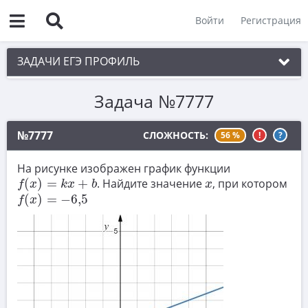
Войти
Регистрация
ЗАДАЧИ ЕГЭ ПРОФИЛЬ
Задача №7777
1. Планиметрия
2. Векторы
№7777
СЛОЖНОСТЬ:
56 %
!
?
3. Стереометрия
На рисунке изображен график функции
f
(
x
)
=
k
x
+
b
4. Классическое определение вероятности
x
(
)
=
+
. Найдите значение
, при котором
f
x
k
x
b
x
f
(
x
)
=
−
6
,
5
(
)
=
−
6
,
5
5. Теория вероятностей
f
x
6. Уравнения
7. Нахождение значений выражений
8. Производная
9. Задачи прикладного содержания