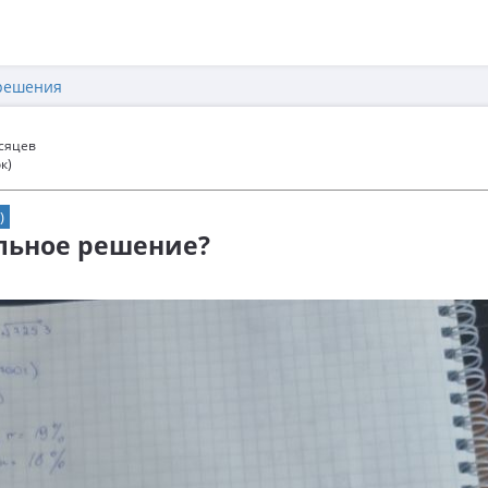
решения
есяцев
к)
)
ильное решение?