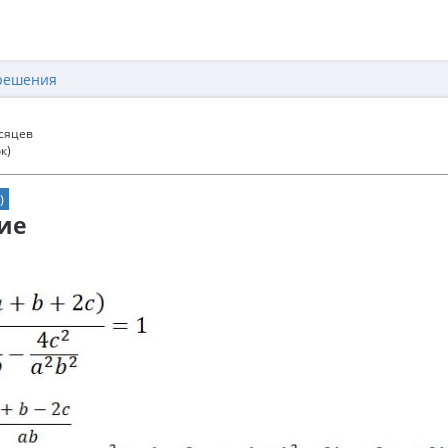
решения
есяцев
к)
)
ие