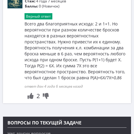
Стаж:
4 года 7 месяцев
Баллы:
0 (Новичок)
Верный ответ
Всего два благоприятных исхода: 2 и 1+1. Но
вероятности при разном количестве бросков
находятся в разных вероятностных
пространствах. Нужно привести их к единому.
Вероятность получения к.л. комбинации за два
броска меньше в 6 раз, чем вероятность любого
исхода при одном броске. Пусть P(1+1) будет Х.
Тогда P(2) = 6X. Их сумма 7X это все
вероятностное пространство. Вероятность того,
что был сделан 1 бросок равна P(A)=6X/7X
≈0,86
ответ дан 4 года 6 месяцев назад
2
ВОПРОСЫ ПО ТЕКУЩЕЙ ЗАДАЧЕ
Нет других вопросов