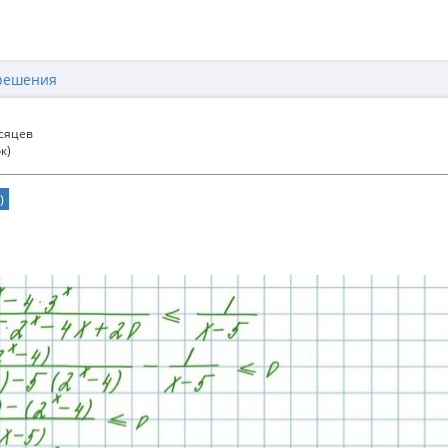
решения
есяцев
к)
)