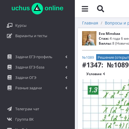
Главная
Вопросы и 
Курсы
Eva Minskaa
Варианты и тесты
Стаж:
4 года 6 м
Баллы:
8 (Новичо
Задачи ЕГЭ профиль
№1089
Решение (открыт
#1347: №1089
Задачи ЕГЭ база
Условие
Задачи ОГЭ
Разные задачи
Телеграм чат
Группа ВК