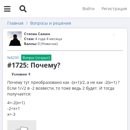
Войти
Регистрация
Главная
Вопросы и решения
Степан Сажин
Стаж:
4 года 4 месяца
Баллы:
0 (Новичок)
№8200
Вопрос (открыт)
#1725: Почему?
Условие
Почему тут преобразовано как -(x+1)/2, а не как -2(x+1) ?
Если 1/√2 в -2 возвести, то тоже ведь 2 будет. И тогда
получается:
4=-2(x+1)
-2=x+1
x=-3