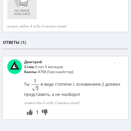
вопрос задан 4 года 3 месяца назад
ОТВЕТЫ (1)
Дмитрий
Стаж:
6 лет 9 месяцев
Баллы:
8768 (Гроссмейстер)
1
2
1
Ты
в виде степени с основанием 2 должен
√
2
представить, а не наоборот
ответ дан 4 года 3 месяца назад
1