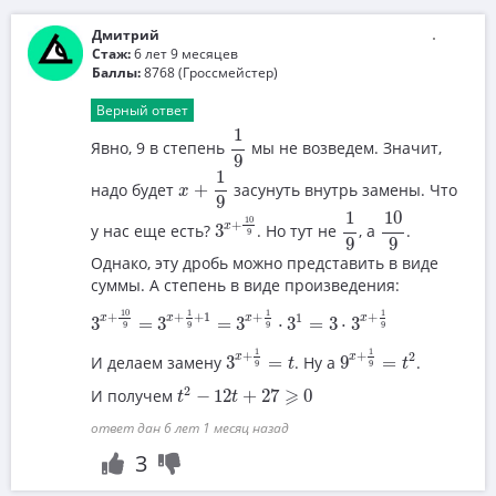
Дмитрий
Стаж:
6 лет 9 месяцев
Баллы:
8768 (Гроссмейстер)
Верный ответ
1
9
1
Явно, 9 в степень
мы не возведем. Значит,
9
x
+
1
9
1
надо будет
+
засунуть внутрь замены. Что
x
9
1
9
10
9
3
x
+
10
9
1
10
10
+
x
у нас еще есть?
3
. Но тут не
, а
.
9
9
9
Однако, эту дробь можно представить в виде
суммы. А степень в виде произведения:
3
x
+
10
9
=
3
x
+
1
9
+
1
=
3
x
+
1
9
⋅
3
1
=
3
⋅
3
x
+
1
9
10
1
1
1
+
+
+
1
+
+
1
x
x
x
x
3
=
3
=
3
⋅
3
=
3
⋅
3
9
9
9
9
3
x
+
1
9
=
t
9
x
+
1
9
=
t
2
1
1
+
+
2
x
x
И делаем замену
3
=
. Ну а
9
=
.
t
t
9
9
t
2
−
12
t
+
27
⩾
0
2
⩾
И получем
−
12
+
27
0
t
t
ответ дан 6 лет 1 месяц назад
3