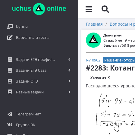
Главная
Вопросы и 
Курсы
Дмитрий
Варианты и тесты
Стаж:
6 лет 9 ме
Баллы:
8768 (Гро
Задачи ЕГЭ профиль
№10962
Решение (откры
#2283: Котанг
Задачи ЕГЭ база
Условие
Задачи ОГЭ
Распадающееся уравнен
Разные задачи
Телеграм чат
Группа ВК