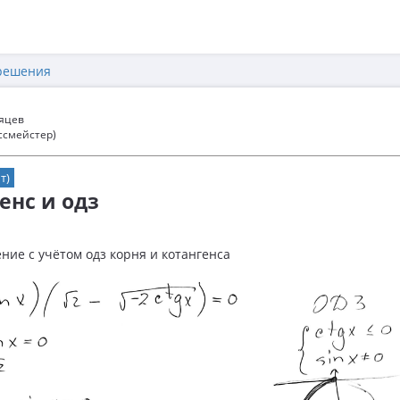
решения
сяцев
ссмейстер)
т)
енс и одз
ие с учётом одз корня и котангенса