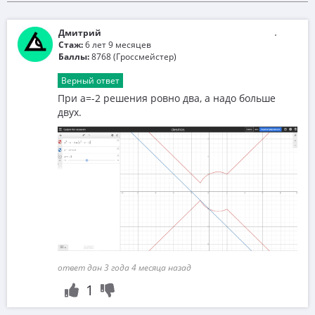
Дмитрий
Стаж:
6 лет 9 месяцев
Баллы:
8768 (Гроссмейстер)
Верный ответ
При а=-2 решения ровно два, а надо больше
двух.
ответ дан 3 года 4 месяца назад
1