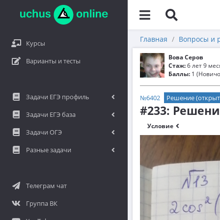
Главная
Вопросы и 
Курсы
Вова Серов
Варианты и тесты
Стаж:
6 лет 9 ме
Баллы:
1 (Новичо
Задачи ЕГЭ профиль
№6402
Решение (открыт
#233: Решен
Задачи ЕГЭ база
Условие
Задачи ОГЭ
Разные задачи
Телеграм чат
Группа ВК