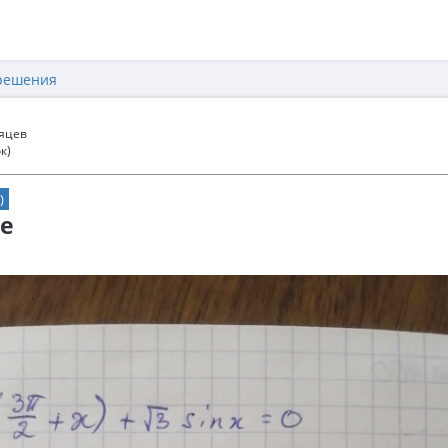
решения
сяцев
к)
)
ие