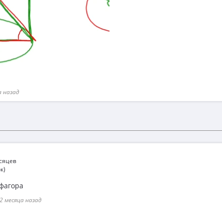
а назад
есяцев
к)
фагора
2 месяца назад