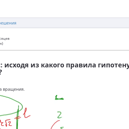
решения
есяцев
к)
с: исходя из какого правила гипотен
?
ла вращения.