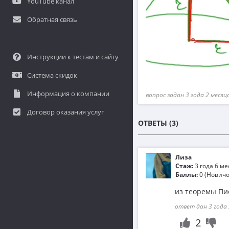
YouTube канал
Обратная связь
Инструкции к тестам и сайту
Система скидок
Информация о компании
вопрос задан 3 года 2 месяц
Договор оказания услуг
ОТВЕТЫ (3)
Лиза
Стаж:
3 года 6 м
Баллы:
0 (Новичо
из теоремы Пи
ответ дан 3 года 
2