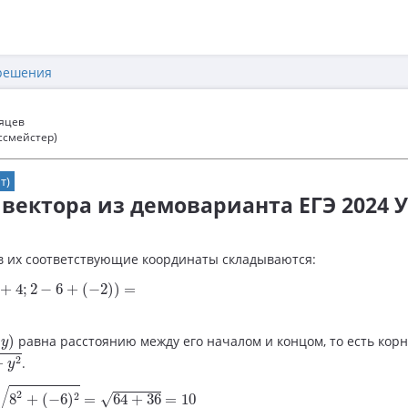
решения
сяцев
ссмейстер)
т)
 вектора из демоварианта ЕГЭ 2024 
в их соответствующие координаты складываются:
+
4
;
2
−
6
+
(
−
2
)
)
=
=
(
8
;
−
6
)
+
4
;
2
−
6
+
(
−
2
)
)
=
x
;
y
)
)
равна расстоянию между его началом и концом, то есть кор
y
y
2
2
+
.
y
=
8
2
+
(
−
6
)
2
=
64
+
36
=
10
√
2
2
√
8
+
(
−
6
)
=
64
+
36
=
10