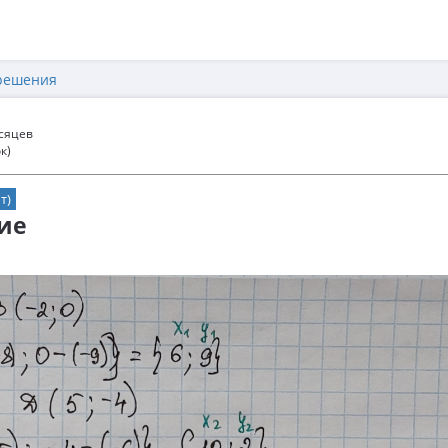
решения
есяцев
к)
т)
ие