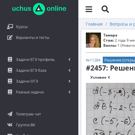
Главная
Вопросы и 
Курсы
Τамара
Варианты и тесты
Стаж:
2 года 9 м
Баллы:
1 (Новичо
Задачи ЕГЭ профиль
№11284
Решение (откры
#2457: Решен
Задачи ЕГЭ база
Условие
Задачи ОГЭ
Разные задачи
Телеграм чат
Группа ВК