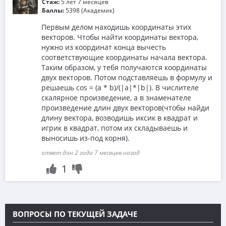
Стаж:
5 лет 7 месяцев
Баллы:
5398 (Академик)
Первым делом находишь координаты этих
векторов. Чтобы найти координаты вектора,
нужно из координат конца вычесть
соответствующие координаты начала вектора.
Таким образом, у тебя получаются координаты
двух векторов. Потом подставляешь в формулу и
решаешь cos = (a * b)/(|a|*|b|). В числителе
скалярное произведение, а в знаменателе
произведение длин двух векторов(чтобы найди
длину вектора, возводишь иксик в квадрат и
игрик в квадрат, потом их складываешь и
выносишь из-под корня).
ответ дан 2 года 7 месяцев назад
1
ВОПРОСЫ ПО ТЕКУЩЕЙ ЗАДАЧЕ