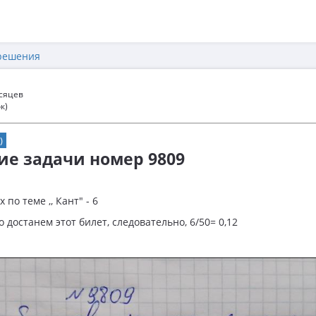
решения
есяцев
к)
)
ие задачи номер 9809
 по теме ,, Кант" - 6
о достанем этот билет, следовательно, 6/50= 0,12