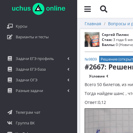
Главная
Вопросы и 
Курсы
Сергей Пилюс
Варианты и тесты
Стаж:
3 года 6 м
Баллы:
0 (Новичо
Задачи ЕГЭ профиль
№9809
Решение (открыт
#2667: Решен
Задачи ЕГЭ база
Условие
Задачи ОГЭ
Всего 50 билетов, из них
Разные задачи
Тогда найдем шанс , чт
Ответ:0,12
Телеграм чат
Группа ВК