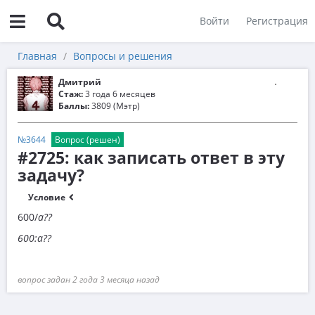
Войти
Регистрация
Главная
Вопросы и решения
Дмитрий
Стаж:
3 года 6 месяцев
Баллы:
3809 (Мэтр)
№3644
Вопрос (решен)
#2725: как записать ответ в эту
задачу?
Условие
600/
a??
600:a??
вопрос задан 2 года 3 месяца назад