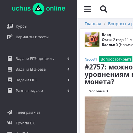
Главная
Вопросы и 
Курсы
Влад
Варианты и тесты
Стаж:
2 года 11 
Баллы:
0 (Новичо
Задачи ЕГЭ профиль
№6584
Вопрос (открыт)
#2757: можно
Задачи ЕГЭ база
уровнениям и
монета?
Задачи ОГЭ
Разные задачи
Условие
Телеграм чат
Группа ВК