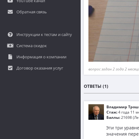
YouTube канал
Обратная связь
Инструкции к тестам и сайту
Система скидок
Информация о компании
Договор оказания услуг
вопрос задан 2 года 2 месяц
ОТВЕТЫ (1)
Владимир Трош
Стаж:
4 года 11 
Баллы:
21698 (Ле
Эти три уравне
значения пере