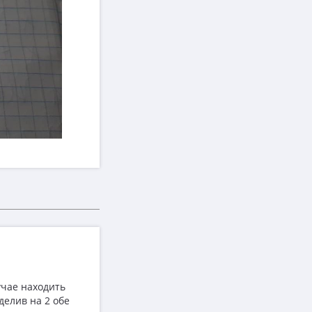
учае находить
делив на 2 обе