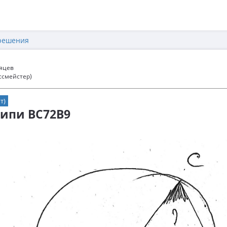
решения
сяцев
ссмейстер)
т)
фипи BC72B9