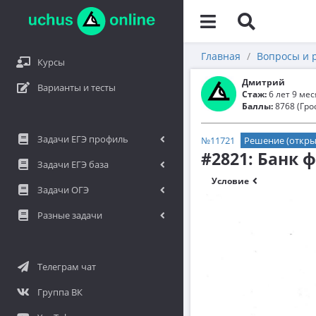
Главная
Вопросы и 
Курсы
Дмитрий
Варианты и тесты
Стаж:
6 лет 9 ме
Баллы:
8768 (Гро
Задачи ЕГЭ профиль
№11721
Решение (откры
#2821: Банк 
Задачи ЕГЭ база
Условие
Задачи ОГЭ
Разные задачи
Телеграм чат
Группа ВК