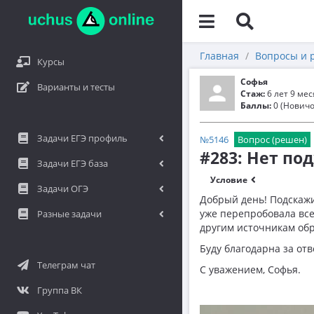
Главная
Вопросы и 
Курсы
Софья
Варианты и тесты
Стаж:
6 лет 9 ме
Баллы:
0 (Новичо
Задачи ЕГЭ профиль
№5146
Вопрос (решен)
#283: Нет по
Задачи ЕГЭ база
Условие
Задачи ОГЭ
Добрый день! Подскажи
уже перепробовала все
Разные задачи
другим источникам обра
Буду благодарна за отв
Телеграм чат
С уважением, Софья.
Группа ВК