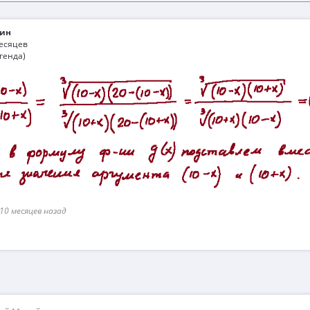
ин
месяцев
генда)
10 месяцев назад