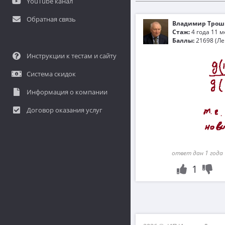
YouTube канал
Обратная связь
Владимир Трош
Стаж:
4 года 11 
Баллы:
21698 (Ле
Инструкции к тестам и сайту
Система скидок
Информация о компании
Договор оказания услуг
ответ дан 1 года 
1