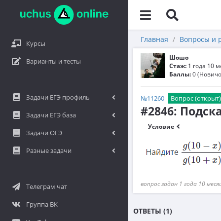
Главная
Вопросы и 
Курсы
Шошо
Варианты и тесты
Стаж:
1 года 10 
Баллы:
0 (Новичо
Задачи ЕГЭ профиль
№11260
Вопрос (открыт)
#2846: Подск
Задачи ЕГЭ база
Условие
Задачи ОГЭ
Разные задачи
вопрос задан 1 года 10 меся
Телеграм чат
Группа ВК
ОТВЕТЫ (1)