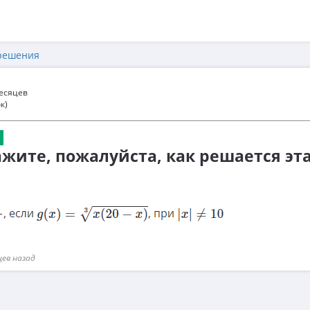
решения
месяцев
к)
ажите, пожалуйста, как решается эт
цев назад