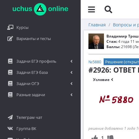
Главная
Вопросы и 
Курсы
Владимир Трош
Варианты и тесты
Стаж:
4 года 11 
Баллы:
21698 (Ле
Задачи ЕГЭ профиль
№5880
Решение (открыт
#2926: ОТВЕТ
Задачи ЕГЭ база
Условие
Задачи ОГЭ
Разные задачи
Телеграм чат
Группа ВК
решение добавлено 1 года 1
1