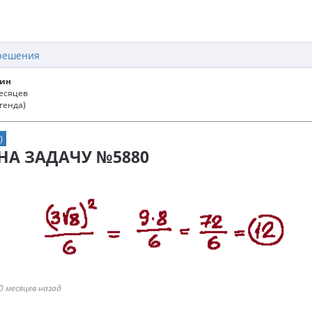
решения
ин
месяцев
генда)
)
 НА ЗАДАЧУ №5880
0 месяцев назад