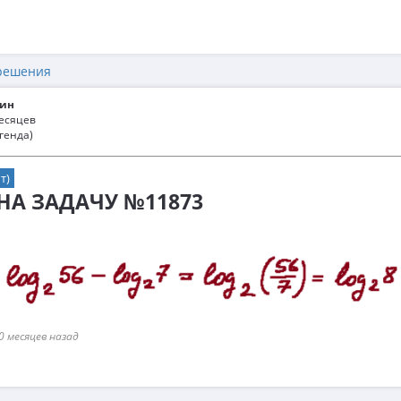
решения
ин
месяцев
генда)
т)
 НА ЗАДАЧУ №11873
0 месяцев назад