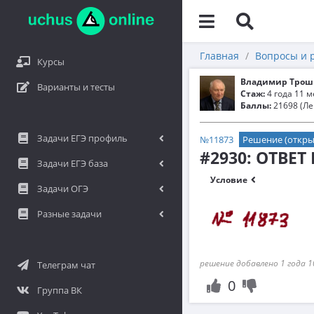
Главная
Вопросы и 
Курсы
Владимир Трош
Варианты и тесты
Стаж:
4 года 11 
Баллы:
21698 (Ле
Задачи ЕГЭ профиль
№11873
Решение (откры
#2930: ОТВЕТ
Задачи ЕГЭ база
Условие
Задачи ОГЭ
Разные задачи
решение добавлено 1 года 1
Телеграм чат
0
Группа ВК