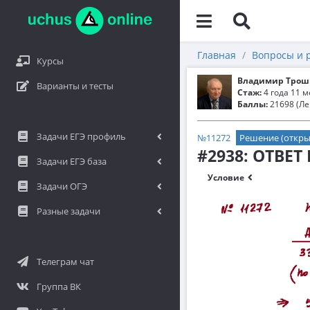
Главная
Вопросы и 
Курсы
Владимир Трош
Варианты и тесты
Стаж:
4 года 11 
Баллы:
21698 (Ле
Задачи ЕГЭ профиль
№11272
Решение (откры
#2938: ОТВЕТ
Задачи ЕГЭ база
Условие
Задачи ОГЭ
Разные задачи
Телеграм чат
Группа ВК