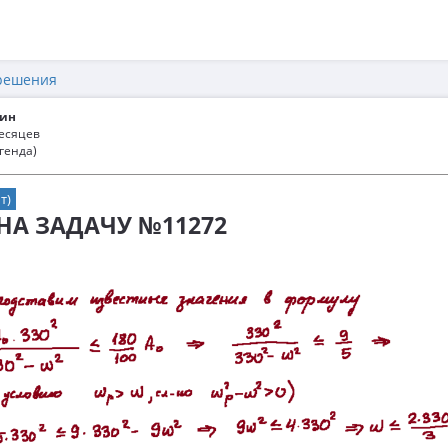
решения
ин
месяцев
генда)
т)
 НА ЗАДАЧУ №11272