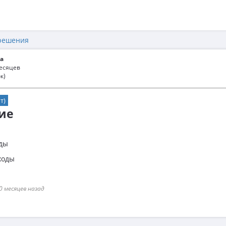
решения
а
месяцев
к)
т)
ие
оды
ходы
0 месяцев назад