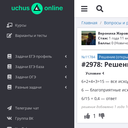
Главная
Вопросы и 
Курсы
Вероника Жоров
Варианты и тесты
Стаж:
1 года 11 
Баллы:
0 (Новичо
Задачи ЕГЭ профиль
№11784
Решение (откры
#2978: Решен
Задачи ЕГЭ база
Условие
Задачи ОГЭ
6+2+4+3=15 — все исх
Разные задачи
6 — благоприятные ис
6/15 = 0,4 — ответ
решение добавлено 1 года 1
Телеграм чат
1
Группа ВК