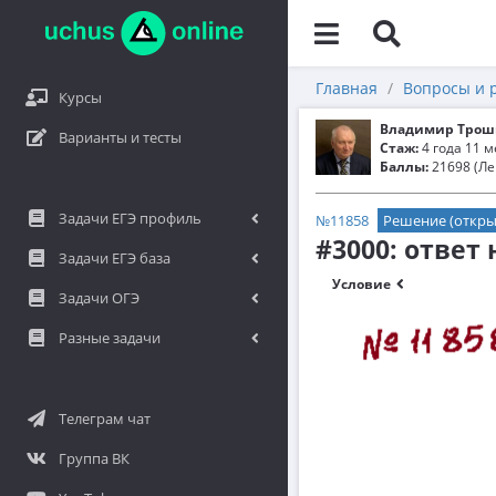
Главная
Вопросы и 
Курсы
Владимир Трош
Варианты и тесты
Стаж:
4 года 11 
Баллы:
21698 (Ле
Задачи ЕГЭ профиль
№11858
Решение (откры
#3000: ответ
Задачи ЕГЭ база
Условие
Задачи ОГЭ
Разные задачи
Телеграм чат
Группа ВК