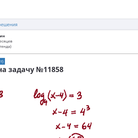
решения
ин
месяцев
генда)
т)
 на задачу №11858