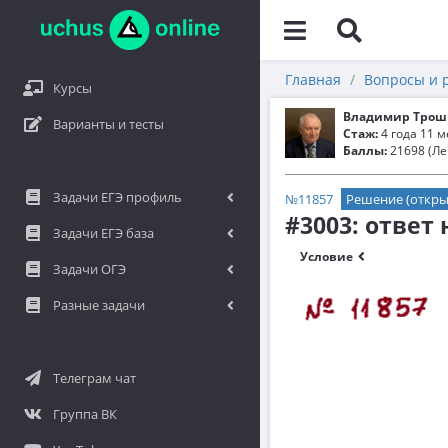
Главная
Вопросы и 
Курсы
Владимир Трош
Варианты и тесты
Стаж:
4 года 11 
Баллы:
21698 (Ле
Задачи ЕГЭ профиль
№11857
Решение (откры
#3003: ответ
Задачи ЕГЭ база
Условие
Задачи ОГЭ
Разные задачи
Телеграм чат
Группа ВК