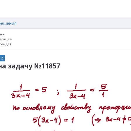
решения
ин
месяцев
генда)
т)
 на задачу №11857