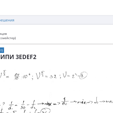
решения
сяцев
ссмейстер)
т)
ФИПИ 3EDEF2