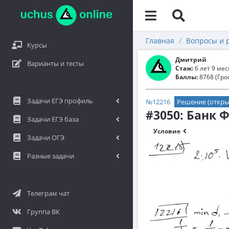
Главная
Вопросы и 
Курсы
Дмитрий
Варианты и тесты
Стаж:
6 лет 9 ме
Баллы:
8768 (Гро
Задачи ЕГЭ профиль
№12216
Решение (откры
#3050: Банк 
Задачи ЕГЭ база
Условие
Задачи ОГЭ
Разные задачи
Телеграм чат
Группа ВК