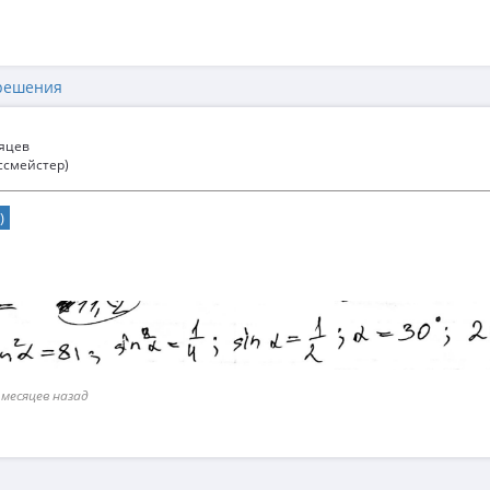
решения
сяцев
ссмейстер)
)
 месяцев назад