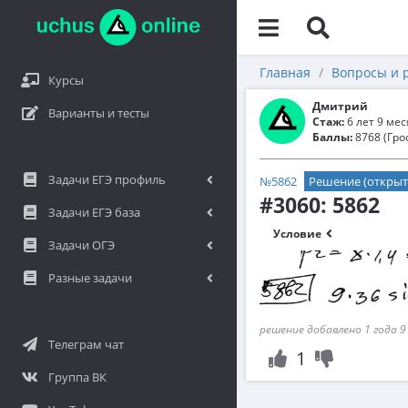
Главная
Вопросы и 
Курсы
Дмитрий
Варианты и тесты
Стаж:
6 лет 9 ме
Баллы:
8768 (Гро
Задачи ЕГЭ профиль
№5862
Решение (открыт
#3060: 5862
Задачи ЕГЭ база
Условие
Задачи ОГЭ
Разные задачи
решение добавлено 1 года 9
Телеграм чат
1
Группа ВК