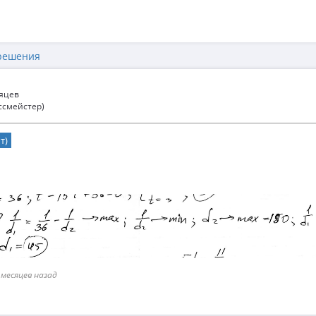
решения
сяцев
ссмейстер)
т)
 месяцев назад