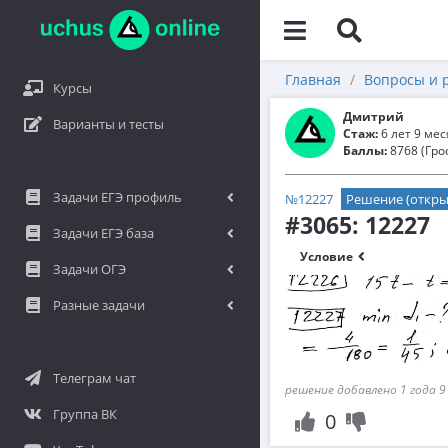
Главная
Вопросы и 
Курсы
Дмитрий
Варианты и тесты
Стаж:
6 лет 9 ме
Баллы:
8768 (Гро
Задачи ЕГЭ профиль
№12227
Решение (откры
#3065: 12227
Задачи ЕГЭ база
Условие
Задачи ОГЭ
Разные задачи
Телеграм чат
решение добавлено 1 года 9
Группа ВК
0