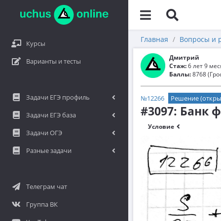
Главная
Вопросы и 
Курсы
Дмитрий
Варианты и тесты
Стаж:
6 лет 9 ме
Баллы:
8768 (Гро
Задачи ЕГЭ профиль
№12266
Решение (откры
#3097: Банк 
Задачи ЕГЭ база
Условие
Задачи ОГЭ
Разные задачи
Телеграм чат
Группа ВК