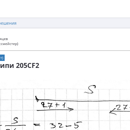
решения
сяцев
ссмейстер)
т)
фипи 205CF2