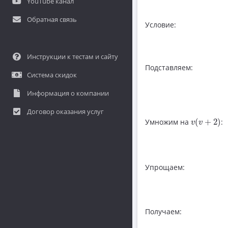
YouTube канал
Обратная связь
Условие:
Инструкции к тестам и сайту
Подставляем:
Система скидок
Информация о компании
Договор оказания услуг
v
(
v
+
2
)
Умножим на
(
+
2
)
:
v
v
Упрощаем:
Получаем: