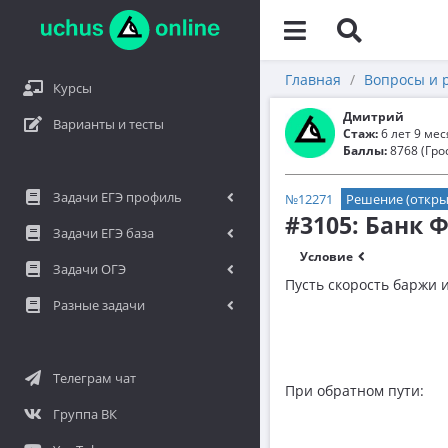
Главная
Вопросы и 
Курсы
Дмитрий
Варианты и тесты
Стаж:
6 лет 9 ме
Баллы:
8768 (Гро
Задачи ЕГЭ профиль
№12271
Решение (откры
#3105: Банк 
Задачи ЕГЭ база
Условие
Задачи ОГЭ
Пусть скорость баржи 
Разные задачи
Телеграм чат
При обратном пути:
Группа ВК