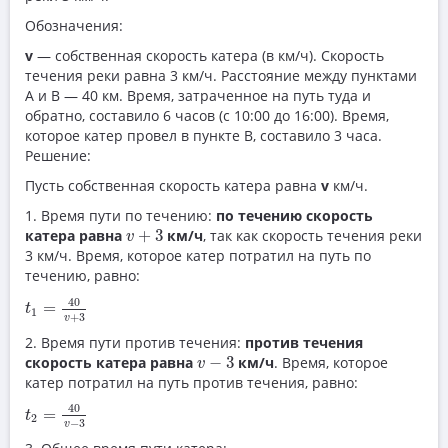
Обозначения:
v
— собственная скорость катера (в км/ч). Скорость
течения реки равна 3 км/ч. Расстояние между пунктами
A и B — 40 км. Время, затраченное на путь туда и
обратно, составило 6 часов (с 10:00 до 16:00). Время,
которое катер провел в пункте В, составило 3 часа.
Решение:
Пусть собственная скорость катера равна
v
км/ч.
1. Время пути по течению:
по течению скорость
v
+
3
катера равна
+
3
км/ч
, так как скорость течения реки
v
3 км/ч. Время, которое катер потратил на путь по
течению, равно:
t
1
=
40
v
+
3
40
=
t
1
+
3
v
2. Время пути против течения:
против течения
v
−
3
скорость катера равна
−
3
км/ч
. Время, которое
v
катер потратил на путь против течения, равно:
t
2
=
40
v
−
3
40
=
t
2
−
3
v