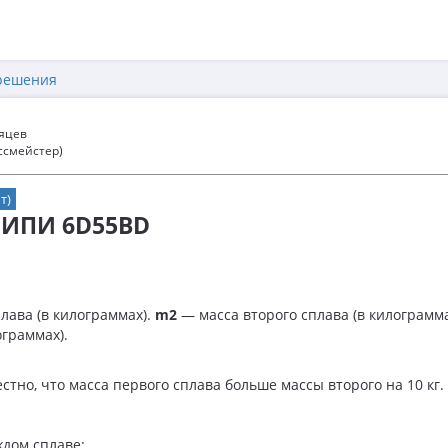
решения
сяцев
ссмейстер)
т)
 ФИПИ 6D55BD
лава (в килограммах).
m2
— масса второго сплава (в килограмм
ограммах).
стно, что масса первого сплава больше массы второго на 10 кг. 
дом сплаве: