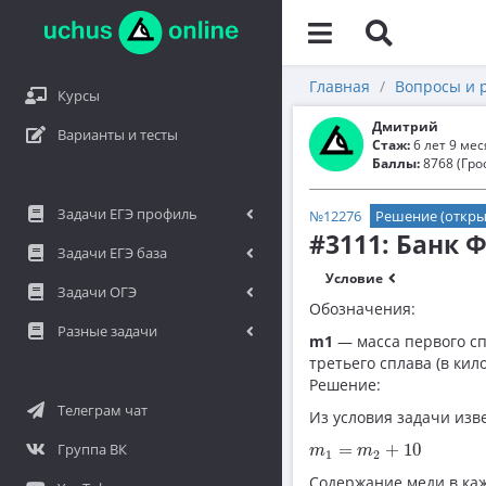
Главная
Вопросы и 
Курсы
Дмитрий
Варианты и тесты
Стаж:
6 лет 9 ме
Баллы:
8768 (Гро
Задачи ЕГЭ профиль
№12276
Решение (откры
#3111: Банк
Задачи ЕГЭ база
Условие
Задачи ОГЭ
Обозначения:
Разные задачи
m1
— масса первого сп
третьего сплава (в кил
Решение:
Телеграм чат
Из условия задачи изве
m
1
=
m
2
+
10
Группа ВК
=
+
10
m
m
1
2
Содержание меди в каж