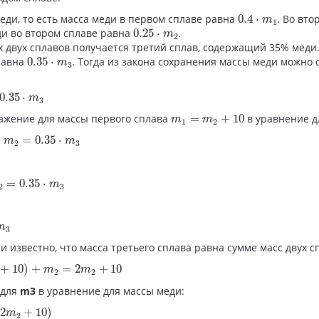
0.4
⋅
m
1
еди, то есть масса меди в первом сплаве равна
0.4
⋅
. Во вт
m
1
0.25
⋅
m
2
еди во втором сплаве равна
0.25
⋅
.
m
2
 двух сплавов получается третий сплав, содержащий 35% меди.
0.35
⋅
m
3
равна
0.35
⋅
. Тогда из закона сохранения массы меди можно 
m
3
35
⋅
m
3
0.35
⋅
m
3
m
1
=
m
2
+
10
ажение для массы первого сплава
=
+
10
в уравнение д
m
m
1
2
2
=
0.35
⋅
m
3
⋅
=
0.35
⋅
m
m
2
3
0.35
⋅
m
3
=
0.35
⋅
m
2
3
m
3
и известно, что масса третьего сплава равна сумме масс двух с
0
)
+
m
2
=
2
m
2
+
10
+
10
)
+
=
2
+
10
m
m
2
2
 для
m3
в уравнение для массы меди:
m
2
+
10
)
2
+
10
)
m
2