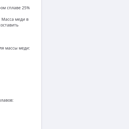
ором сплаве 25%
 Масса меди в
составить
ля массы меди:
плавов: