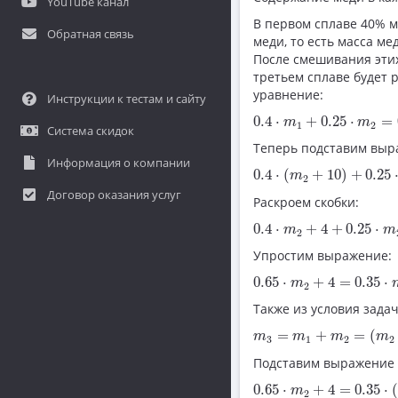
YouTube канал
В первом сплаве 40% м
Обратная связь
меди, то есть масса м
После смешивания этих
третьем сплаве будет 
уравнение:
Инструкции к тестам и сайту
0.4
⋅
m
1
+
0.25
⋅
m
2
=
0.
0.4
⋅
+
0.25
⋅
=
m
m
1
2
Система скидок
Теперь подставим выр
Информация о компании
0.4
⋅
(
m
2
+
10
)
+
0.25
⋅
m
0.4
⋅
(
+
10
)
+
0.25
m
2
Договор оказания услуг
Раскроем скобки:
0.4
⋅
m
2
+
4
+
0.25
⋅
m
2
=
0.4
⋅
+
4
+
0.25
⋅
m
m
2
Упростим выражение:
0.65
⋅
m
2
+
4
=
0.35
⋅
m
3
0.65
⋅
+
4
=
0.35
⋅
m
2
Также из условия задач
m
3
=
m
1
+
m
2
=
(
m
2
+
1
=
+
=
(
m
m
m
m
3
1
2
2
Подставим выражение
0.65
⋅
m
2
+
4
=
0.35
⋅
(
2
0.65
⋅
+
4
=
0.35
⋅
(
m
2