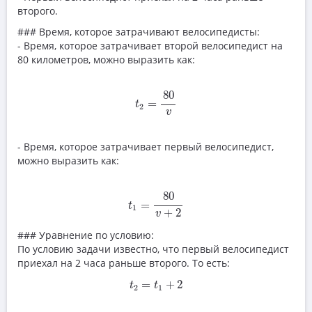
второго.
### Время, которое затрачивают велосипедисты:
- Время, которое затрачивает второй велосипедист на
80 километров, можно выразить как:
t
2
=
80
v
80
=
t
2
v
- Время, которое затрачивает первый велосипедист,
можно выразить как:
t
1
=
80
v
+
2
80
=
t
1
+
2
v
### Уравнение по условию:
По условию задачи известно, что первый велосипедист
приехал на 2 часа раньше второго. То есть:
t
2
=
t
1
+
2
=
+
2
t
t
2
1