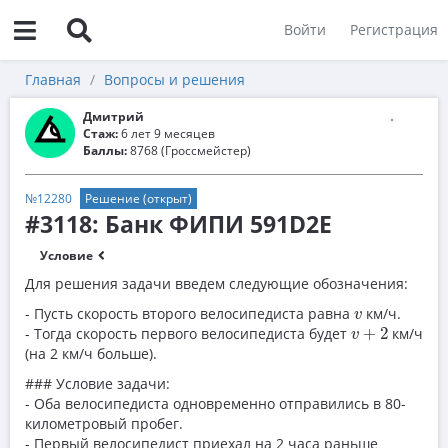
Войти
Регистрация
Главная
Вопросы и решения
Дмитрий
Стаж:
6 лет 9 месяцев
Баллы:
8768 (Гроссмейстер)
№12280
Решение (открыт)
#3118: Банк ФИПИ 591D2E
Условие
Для решения задачи введем следующие обозначения:
v
- Пусть скорость второго велосипедиста равна
км/ч.
v
v
+
2
- Тогда скорость первого велосипедиста будет
+
2
км/ч
v
(на 2 км/ч больше).
### Условие задачи:
- Оба велосипедиста одновременно отправились в 80-
километровый пробег.
- Первый велосипедист приехал на 2 часа раньше