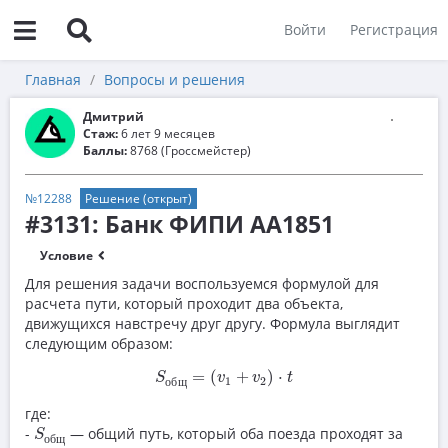
Войти
Регистрация
Главная
Вопросы и решения
Дмитрий
Стаж:
6 лет 9 месяцев
Баллы:
8768 (Гроссмейстер)
№12288
Решение (открыт)
#3131: Банк ФИПИ AA1851
Условие
Для решения задачи воспользуемся формулой для
расчета пути, который проходит два объекта,
движущихся навстречу друг другу. Формула выглядит
следующим образом:
S
общ
=
(
v
1
+
v
2
)
⋅
t
=
(
+
)
⋅
S
v
v
t
1
2
о
б
щ
где:
S
общ
-
— общий путь, который оба поезда проходят за
S
о
б
щ