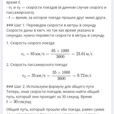
t
время
,
t
v
1
v
2
-
и
— скорости поездов (в данном случае скорого и
v
v
1
2
пассажирского),
t
-
— время, за которое поезда прошли друг мимо друга.
t
### Шаг 1: Переведем скорости в метры в секунду
Скорости даны в км/ч, но так как время указано в
секундах, нужно перевести скорости в метры в секунду.
1. Скорость скорого поезда:
v
1
=
85
км/ч
=
85
×
1000
3600
=
23.61
м/с
85
×
1000
=
85
к
м
/
ч
=
=
23.61
м
/
с
v
1
3600
2. Скорость пассажирского поезда:
v
2
=
35
км/ч
=
35
×
1000
3600
=
9.72
м/с
35
×
1000
=
35
к
м
/
ч
=
=
9.72
м
/
с
v
2
3600
### Шаг 2: Используем формулу для общего пути
Теперь, зная скорости поездов, можем найти общий
путь, который они проходят за 30 секунд. Время
t
=
30
секунд
=
30
с
е
к
у
н
д
.
t
Общий путь, который прошли оба поезда, равен сумме