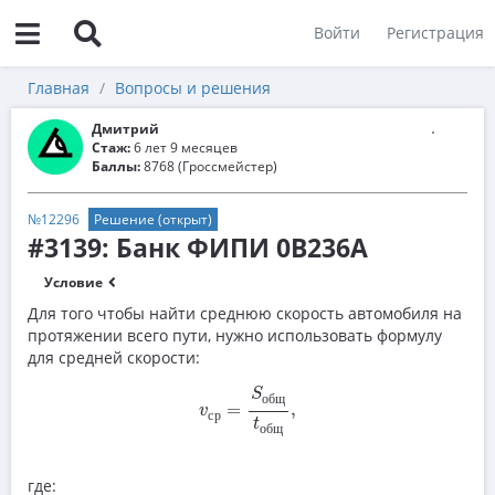
Войти
Регистрация
Главная
Вопросы и решения
Дмитрий
Стаж:
6 лет 9 месяцев
Баллы:
8768 (Гроссмейстер)
№12296
Решение (открыт)
#3139: Банк ФИПИ 0B236A
Условие
Для того чтобы найти среднюю скорость автомобиля на
протяжении всего пути, нужно использовать формулу
для средней скорости:
v
ср
=
S
общ
t
общ
,
S
о
б
щ
=
,
v
с
р
t
о
б
щ
где: