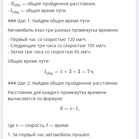
S
общ
-
— общее пройденное расстояние,
S
о
б
щ
t
общ
-
— общее время пути.
t
о
б
щ
### Шаг 1: Найдём общее время пути
Автомобиль ехал три разных промежутка времени:
- Первый час со скоростью 120 км/ч.
- Следующие три часа со скоростью 105 км/ч.
- Затем три часа со скоростью 65 км/ч.
Общее время пути:
t
общ
=
1
+
3
+
3
=
7
ч
.
=
1
+
3
+
3
=
7
ч
.
t
о
б
щ
### Шаг 2: Найдём общее пройденное расстояние
Расстояние для каждого промежутка времени
вычисляется по формуле:
S
=
v
⋅
t
,
=
⋅
,
S
v
t
t
v
где
— скорость,
— время.
v
t
1. За первый час автомобиль прошёл: