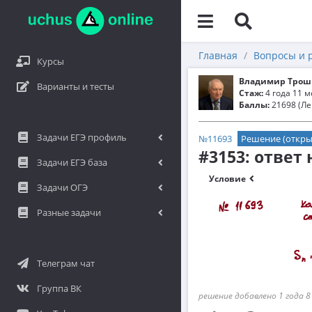
Главная
Вопросы и 
Курсы
Владимир Трош
Варианты и тесты
Стаж:
4 года 11 
Баллы:
21698 (Ле
Задачи ЕГЭ профиль
№11693
Решение (откры
#3153: ответ
Задачи ЕГЭ база
Условие
Задачи ОГЭ
Разные задачи
Телеграм чат
Группа ВК
решение добавлено 1 года 8