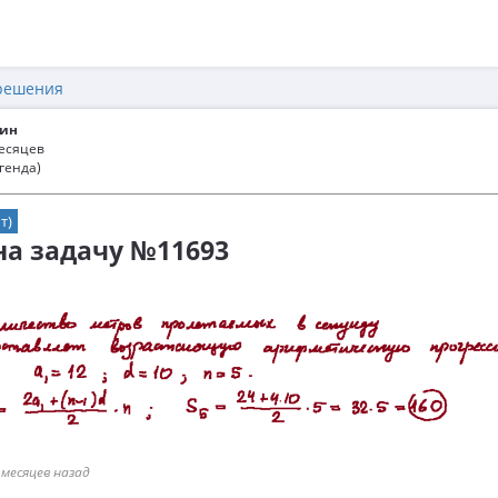
решения
ин
месяцев
генда)
т)
 на задачу №11693
 месяцев назад