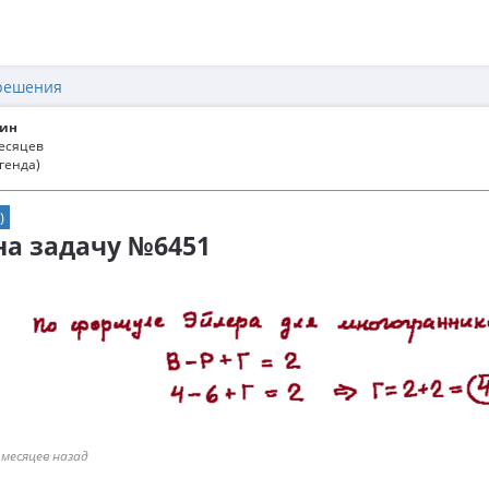
решения
ин
месяцев
генда)
)
 на задачу №6451
 месяцев назад