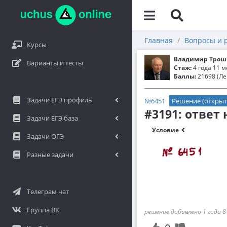
Главная
Вопросы и 
Курсы
Владимир Трош
Варианты и тесты
Стаж:
4 года 11 
Баллы:
21698 (Ле
Задачи ЕГЭ профиль
№6451
Решение (открыт
#3191: ответ
Задачи ЕГЭ база
Условие
Задачи ОГЭ
Разные задачи
Телеграм чат
Группа ВК
решение добавлено 1 года 8