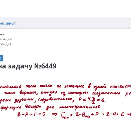
решения
ин
месяцев
генда)
)
 на задачу №6449