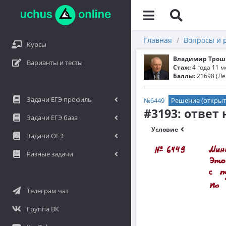
Главная
Вопросы и 
Курсы
Владимир Трош
Варианты и тесты
Стаж:
4 года 11 
Баллы:
21698 (Ле
Задачи ЕГЭ профиль
№6449
Решение (открыт
#3193: ответ
Задачи ЕГЭ база
Условие
Задачи ОГЭ
Разные задачи
Телеграм чат
Группа ВК