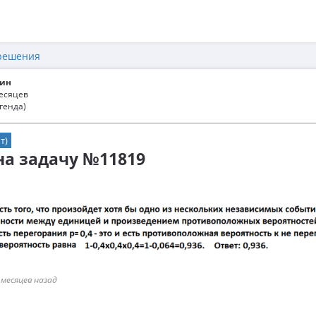
решения
ин
месяцев
генда)
т)
 на задачу №11819
 месяцев назад