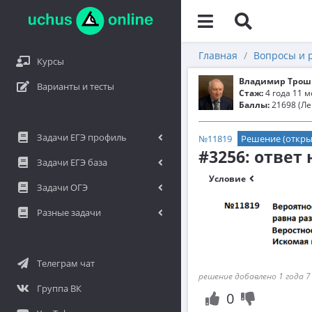
Главная
Вопросы и 
Курсы
Владимир Трош
Варианты и тесты
Стаж:
4 года 11 
Баллы:
21698 (Ле
Задачи ЕГЭ профиль
№11819
Решение (откры
#3256: ответ
Задачи ЕГЭ база
Условие
Задачи ОГЭ
Разные задачи
Телеграм чат
решение добавлено 1 года 7
Группа ВК
0