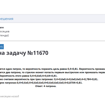
решения
ин
месяцев
генда)
т)
 на задачу №11670
 месяцев назад