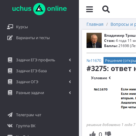
Главная
Вопросы и 
Курсы
Владимир Трош
Варианты и тесты
Стаж:
4 года 11 
Баллы:
21698 (Ле
Задачи ЕГЭ профиль
№11670
Решение (откры
#3275: ответ
Задачи ЕГЭ база
Условие
Задачи ОГЭ
Разные задачи
Телеграм чат
решение добавлено 1 года 7
Группа ВК
0